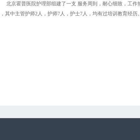
北京霍普医院护理部组建了一支 服务周到，耐心细致，工作
，其中主管护师
2
人，护师
7
人，护士
7
人，均有过培训教育经历