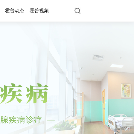
霍普动态
霍普视频